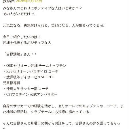
投稿日
2026年5月12日
みなさんのまわりにポジティブな人はいますか？？
その人がいるだけで、
元気になる、勇気付けられる、笑顔になる、人が集まってくる etc
今日ご紹介したいのは！
沖縄を代表するポジティブな人
「吉原湧規」さん！！
・OSDセリオーレ沖縄 チームキャプテン
・RSSセリオーレパラデイロ コーチ
・放課後等デイサービスSUERTE
児童指導員
・沖縄大学サッカー部 コーチ
・CPIプロテイン 公式アンバサダー
自身のサッカーでの経験を活かし、セリオーレでのキャプテンや、コーチ、ま
た地域の部活動、クラブチームにも指導に携わっている。
そんな吉原さんと月曜日の朝からお話をして、吉原さんの夢を語ってもらっ