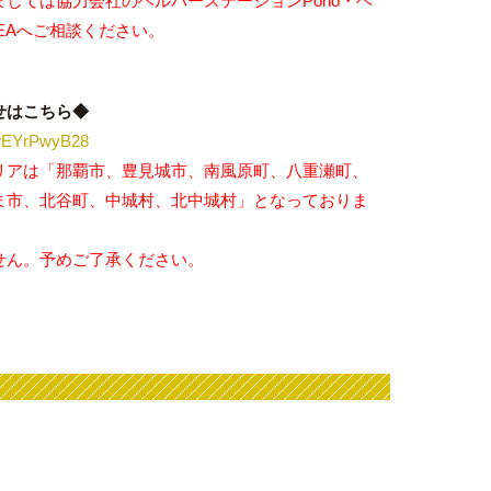
しては協力会社のヘルパーステーションPono・ヘ
EAへご相談ください。
せはこちら◆
ixwEYrPwyB28
リアは「那覇市、豊見城市、南風原町、八重瀬町、
ま市、北谷町、中城村、北中城村」となっておりま
せん。予めご了承ください。