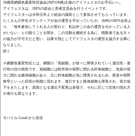
沖縄県網膜色素変性症協会(JRPS沖縄)主催のアイフェスタのお手伝いへ。
アイフェスタは、JRPSの総会と患者交流会を行うイベントです。
アイフェスタへは令和元年より総会の議長として参加させてもらっています。
たくさんの学生ボランティアが会の運営を手伝っていたが、当時のJRPS会長よ
り、「毎年参加してくれる人が変わり、私以外この会の運営を分かっている人
がいない」との困りごとを聞き、この活動を継続する為に、晴眼者である方々
の協力が不可欠だと思い、以降大翔としてアイフェスタの運営を協力する事に
なりました。
続く
※網膜色素変性症とは、網膜の「視細胞」が徐々に障害されていく遺伝性・進
行性の目の病気です。視細胞には暗所視や視野に関わる杆体細胞と、色覚や視
力に関わる錐体細胞があり、主に杆体細胞が先に障害されるため、夜盲や視野
狭窄といった症状が初期に現れます。進行すると錐体細胞も障害され、視力低
下をきたします。原因となる遺伝子変異は多様で、それに応じて症状の現れ方
や進行も異なります。
モバイル Gmail から送信