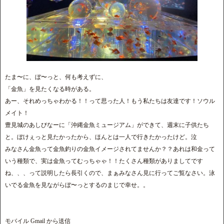
たま〜に、ぼ〜っと、何も考えずに、
「金魚」を見たくなる時がある。
あー、それめっちゃわかる！！って思った人！もう私たちは友達です！ソウル
メイト！
豊見城のあしびなーに「沖縄金魚ミュージアム」ができて、週末に子供たち
と。ぼけぇっと見たかったから、ほんとは一人で行きたかったけど。泣
みなさん金魚って金魚釣りの金魚イメージされてませんか？？あれは和金って
いう種類で、実は金魚ってむっちゃゃ！！たくさん種類がありましてです
ね、、、って説明したら長引くので、まぁみなさん見に行ってご覧なさい。泳
いでる金魚を見ながらぼ〜っとするのまじで幸せ。。
モバイル Gmail から送信