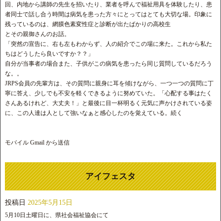
回、内地から講師の先生を招いたり、業者を呼んで福祉用具を体験したり、患
者同士で話し合う時間は病気を患った方々にとってはとても大切な場。印象に
残っているのは、網膜色素変性症と診断が出たばかりの高校生
とその親御さんのお話。
「突然の宣告に、右も左もわからず、人の紹介でこの場に来た。これから私た
ちはどうしたら良いですか？？」
自分が当事者の場合また、子供がこの病気を患ったら同じ質問しているだろう
な。。
JRPS会員の先輩方は、その質問に親身に耳を傾けながら、一つ一つの質問に丁
寧に答え、少しでも不安を軽くできるように努めていた。「心配する事はたく
さんあるけれど、大丈夫！」と最後に目一杯明るく元気に声かけされている姿
に、この人達は人として強いなぁと感心したのを覚えている。続く
モバイル Gmail から送信
アイフェスタ
投稿日
2025年5月15日
5月10日土曜日に、県社会福祉協会にて