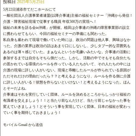
投稿日
2025年5月25日
5月22日浦添市てだこホールにて
一般社団法人介護事業者連盟(以降介事連)主催の福祉セミナー「沖縄から発信！
介護・障害福祉現場で従事する職員 年収500万の実現へ！
福祉の未来を語る会in沖縄」が開催。植田は介事連の沖縄の障害事業部の設立
に携わらせてもらい、今回の福祉セミナーの準備にも関わった。
私自身も雇われて現場で働いていた時には、政治の問題は他人事、興味はなか
った。介護の業界は政治の話はあまり口にしないし、少しタブー的な雰囲気も
あるのは薄々感じていた。まぁなんというか毛嫌いみたいな。介事連の活動に
参加するまでは自分もそちら側だった。しかし、活動の中でそもそも自分たち
の置かれている環境のルールを作っている人たちがいて、その人たちの中には
介護の現場に詳しい人がいない。現場と乖離したルールが作られている原因が
ただそれだけの理由だったら？？と考えるようになり、ルールを作る側に介護
に詳しい人がいる！状態を作らないといけない！と考えるようになった。ほん
とそーだよね。
介事連はそれを実行していく団体。ルールを決めるところからしっかり福祉の
有識者を交えましょう！！と当たり前なんだけど、当たり前じゃなかった事を
変えていきましょう！とそういう事を実現していく団体。日本の福祉が変わっ
ていく事を期待しておきましょう！
モバイル Gmail から送信