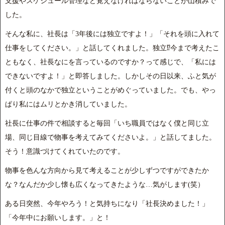
支援やスケジュール管理など覚えなければならないことが山積みで
した。
そんな私に、社長は「3年後には独立ですよ！」「それを頭に入れて
仕事をしてください。」と話してくれました。独立⁉今まで考えたこ
ともなく、社長なにを言っているのですか？って感じで、「私には
できないですよ！」と即答しました。しかしその日以来、ふと気が
付くと頭のなかで独立ということがめぐっていました。でも、やっ
ぱり私にはムリとかき消していました。
社長に仕事の件で相談すると毎回「いち職員ではなく僕と同じ立
場、同じ目線で物事を考えてみてくださいよ。」と話してました。
そう！意識づけてくれていたのです。
物事を色んな方向から見て考えることが少しずつですができたか
な？なんだか少し懐も広くなってきたような…気がします(笑）
ある日突然、今年やろう！と気持ちになり「社長決めました！」
「今年中にお願いします。」と！