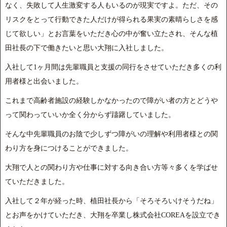
なく、失敗して人生激変する人もいるのが現実ですよ。ただ、その
リスクをとって行動できた人だけが得られる果実の素晴らしさを感
じて欲しい」とお言葉をいただき心の中が奮い立たされ、そんな植
田社長の下で働きたいと思い大翔に入社しました。
入社して1ヶ月間は先輩職員と支援の同行をさせていただき多くの利
用者様と出会いました。
これまで高齢者施設の経験しかなかったので障がい者の方とどうや
って関わっていいか全く分からず躊躇していました。
そんな中先輩職員のお陰で少しずつ障がいの理解や利用者様との関
わり方を身につけることができました。
大翔で人との関わり方や仕事に対する向き合い方等々多くを学ばせ
ていただきました。
入社して２年が経った時、植田社長から「そろそろいけそうだね」
とお声をかけていただき、大翔を卒業し株式会社COREAを設立でき