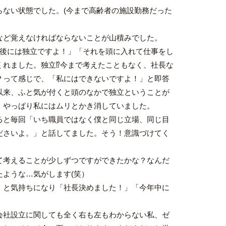
らない状態でした。(今まで高齢者の施設勤務だった
など覚えなければならないことが山積みでした。
年後には独立ですよ！」「それを頭に入れて仕事をし
くれました。独立⁉今まで考えたこともなく、社長な
？って感じで、「私にはできないですよ！」と即答
以来、ふと気が付くと頭のなかで独立ということが
、やっぱり私にはムリとかき消していました。
ると毎回「いち職員ではなく僕と同じ立場、同じ目
ださいよ。」と話してました。そう！意識づけてく
て考えることが少しずつですができたかな？なんだ
たような…気がします(笑）
！と気持ちになり「社長決めました！」「今年中に
会社設立に関しても全く右も左もわからない私、ゼ