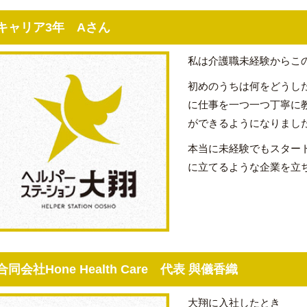
キャリア3年 Aさん
私は介護職未経験からこ
初めのうちは何をどうし
に仕事を一つ一つ丁寧に
ができるようになりまし
本当に未経験でもスター
に立てるような企業を立
合同会社Hone Health Care 代表 與儀香織
大翔に入社したとき